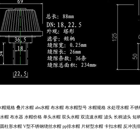
帽规格 叠片水帽 abs水帽 布水帽 布水帽型号 水帽规格 水处理水帽 不锈钢
滤水帽 布水器 水帽价格 单头水帽 双头水帽 双流速水帽 滤头 长柄滤头 短
 圆柱形水帽 V型不锈钢绕丝水帽 pp排水帽 片材型水帽 卡扣水帽 反冲洗