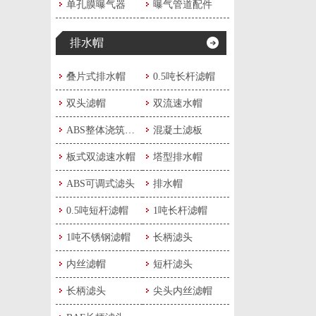
单孔膜曝气器
曝气管道配件
排水帽
叠片式排水帽
0.5吨长杆滤帽
双头滤帽
双流速水帽
ABS整体浇筑滤板
混凝土滤板
板式双滤速水帽
塔型排水帽
ABS可调式滤头
排水帽
0.5吨短杆滤帽
1吨长杆滤帽
1吨不锈钢滤帽
长柄滤头
内丝滤帽
短杆滤头
长柄滤头
尖头内丝滤帽