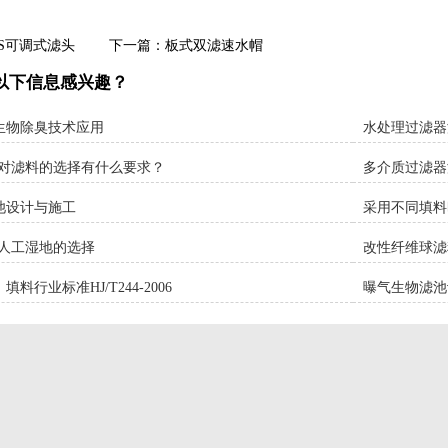
BS可调式滤头
下一篇：
板式双滤速水帽
以下信息感兴趣？
生物除臭技术应用
水处理过滤器
滤对滤料的选择有什么要求？
多介质过滤器
池设计与施工
采用不同填料
-人工湿地的选择
改性纤维球滤
料行业标准HJ/T244-2006
曝气生物滤池