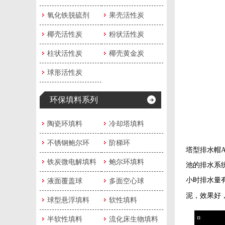
氧化铁脱硫剂
果壳活性炭
椰壳活性炭
粉状活性炭
柱状活性炭
椰壳黄金炭
球形活性炭
环保填料系列
陶瓷环填料
冷却塔填料
不锈钢鲍尔环
阶梯环
塔型排水帽
铁炭微电解填料
鲍尔环填料
池的排水系
小时排水量
液面覆盖球
多面空心球
泥，效果好
球型悬浮填料
软性填料
半软性填料
流化床生物填料