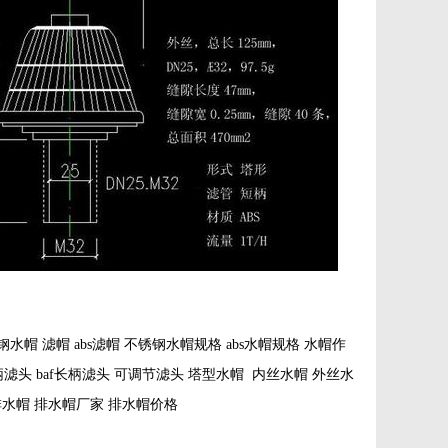
水帽 滤帽 abs滤帽 不锈钢水帽规格 abs水帽规格 水帽作
柄滤头 baf长柄滤头 可调节滤头 塔型水帽 内丝水帽 外丝水
排水帽 排水帽厂家 排水帽价格