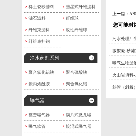
稀土瓷砂滤料
彗星式纤维滤料
上一篇：
A
沸石滤料
纤维球
您可能对
纤维束滤料
改性纤维球
污水处理厂
纤维束挂钩
微絮凝-砂
净水药剂系列
曝气生物滤
聚合氯化铝铁
聚合硫酸铁
火山岩填料
聚丙烯酰胺
聚合氯化铝
斜管（斜板）填
曝气器
整套曝气器
膜片式微孔曝气器
曝气软管
旋混式曝气器