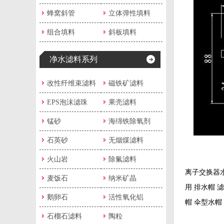
蜂窝斜管
立体弹性填料
组合填料
斜板填料
净水滤料系列
改性纤维束滤料
磁铁矿滤料
EPS泡沫滤珠
果壳滤料
锰砂
海绵铁除氧剂
石英砂
无烟煤滤料
火山岩
除氟滤料
离子交换器水
麦饭石
纳米矿晶
用 排水帽 
鹅卵石
活性氧化铝
帽 伞型水帽
石榴石滤料
陶粒