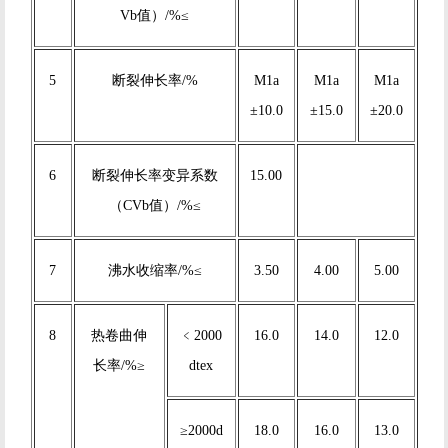
Vb值）/%≤
5
断裂伸长率/%
M1a
M1a
M1a
±10.0
±15.0
±20.0
6
断裂伸长率变异系数
15.00
（CVb值）/%≤
7
沸水收缩率/%≤
3.50
4.00
5.00
8
热卷曲伸
﹤2000
16.0
14.0
12.0
长率/%≥
dtex
≥2000d
18.0
16.0
13.0