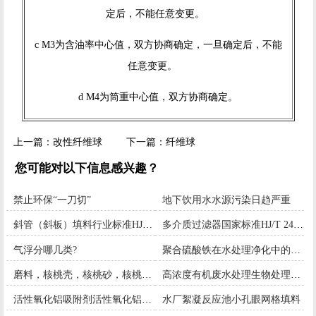
定后，不能任意变更。
c M3为含油率中心值，双方协商确定，一旦确定后，不能
任意变更。
d M4为筒重中心值，双方协商确定。
上一篇：
改性纤维球
下一篇：
纤维球
您可能对以下信息感兴趣？
禁止环保“一刀切”
地下饮用水水源污染日趋严重
斜管（斜板）填料行业标准HJ/T244-2006
多介质过滤器国家标准HJ/T 248-2006
气浮分哪几类?
聚合硫酸铁在水处理净化中的优异性能
磨料，核桃壳，核桃砂，核桃粉，核桃粒，喷砂
高浓度有机废水处理生物处理技术
活性氧化铝吸附剂活性氧化铝干燥剂活性氧化铝除氟剂活性氧化铝催化剂
水厂絮凝反应池小孔眼网格填料