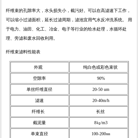
纤维束的孔隙率大，水头损失小，截污好。可以在高滤速下工作，
可以缩小过滤面积，延长过滤周期，滤池宜用气水反冲洗系统。 用
于电力、油田、化工、冶金、电子等行业的给水处理，水循环处
理、旁滤和废水回收利用。
纤维束滤料性能表
外观
纯白色或彩色束状
空隙率
90%
单丝纤维直径
20-50 um
滤速
20-40m/h
纤维长
长丝
截泥量
8㎏/m3
单束直径
100-200㎜