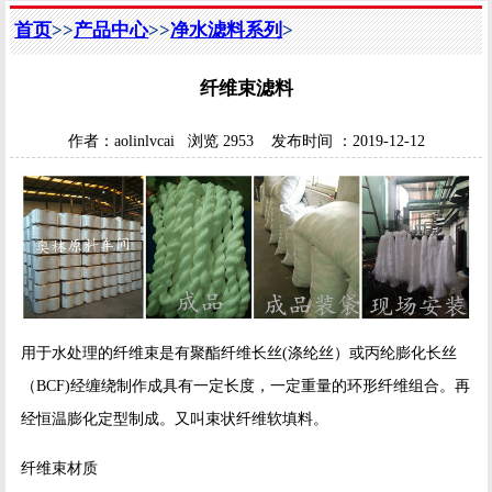
首页
>>
产品中心
>>
净水滤料系列
>
纤维束滤料
作者：
aolinlvcai
浏览
2953
发布时间 ：
2019-12-12
用于水处理的纤维束是有聚酯纤维长丝(涤纶丝）或丙纶膨化长丝
（BCF)经缠绕制作成具有一定长度，一定重量的环形纤维组合。再
经恒温膨化定型制成。又叫束状纤维软填料。
纤维束材质