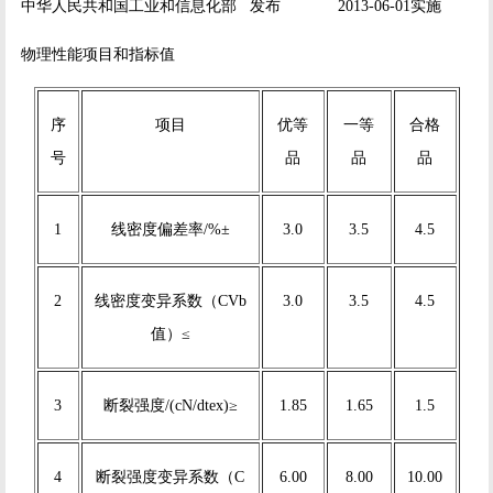
中华人民共和国工业和信息化部 发布 2013-06-01实施
物理性能项目和指标值
序
项目
优等
一等
合格
号
品
品
品
1
线密度偏差率/%±
3.0
3.5
4.5
2
线密度变异系数（CVb
3.0
3.5
4.5
值）≤
3
断裂强度/(cN/dtex)≥
1.85
1.65
1.5
4
断裂强度变异系数（C
6.00
8.00
10.00