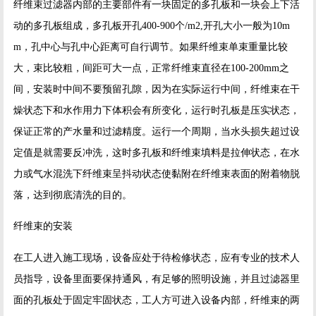
纤维束过滤器内部的主要部件有一块固定的多孔板和一块会上下活
动的多孔板组成，多孔板开孔400-900个/m2,开孔大小一般为10m
m，孔中心与孔中心距离可自行调节。如果纤维束单束重量比较
大，束比较粗，间距可大一点，正常纤维束直径在100-200mm之
间，安装时中间不要预留孔隙，因为在实际运行中间，纤维束在干
燥状态下和水作用力下体积会有所变化，运行时孔板是压实状态，
保证正常的产水量和过滤精度。运行一个周期，当水头损失超过设
定值是就需要反冲洗，这时多孔板和纤维束填料是拉伸状态，在水
力或气水混洗下纤维束呈抖动状态使黏附在纤维束表面的附着物脱
落，达到彻底清洗的目的。
纤维束的安装
在工人进入施工现场，设备应处于待检修状态，应有专业的技术人
员指导，设备里面要保持通风，有足够的照明设施，并且过滤器里
面的孔板处于固定牢固状态，工人方可进入设备内部，纤维束的两