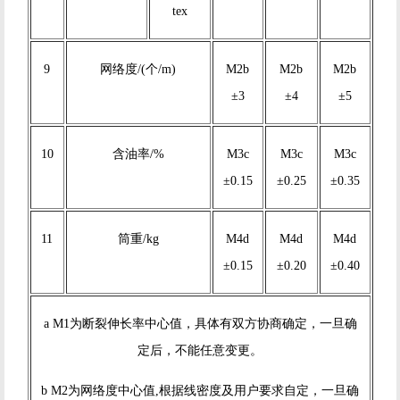
tex
9
网络度/(个/m)
M2b
M2b
M2b
±3
±4
±5
10
含油率/%
M3c
M3c
M3c
±0.15
±0.25
±0.35
11
筒重/kg
M4d
M4d
M4d
±0.15
±0.20
±0.40
a M1为断裂伸长率中心值，具体有双方协商确定，一旦确
定后，不能任意变更。
b M2为网络度中心值,根据线密度及用户要求自定，一旦确