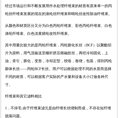
经过市场运行和不断发展用作水处理纤维束的材质有原来单一的丙
纶丝纤维束发展的现在的涤纶丝纤维束和晴纶丝改性除油纤维束。
从颜色和材质区分又分为白色丙纶纤维束、彩色丙纶纤维束、白色
涤纶纤维束、白色淡黄腈纶改性纤维束。
其中用量比较大的是丙纶纤维束，丙纶膨化长丝（BCF）以聚酯切
片为原料，用气流输送至螺杆挤压熔融纺丝，再经冷却固化，上
油，牵引，膨化，变形，冷却定型，绞络，卷绕，包装，得到丙纶
膨体长丝——丙纶BCF长丝。
用户可以根据处理不同的水质而选择
不同的材质，可以根据客户实际的产水量和设备大小订做各种尺
寸。
纤维束和其它滤料相比
1．不掉毛 由于纤维束滤元是由纤维长丝绕制而成，不存在短纤维
脱落问题。