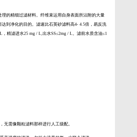
处理的精细过滤材料。纤维束运用自身表面所沾附的大量
到净化的目的。滤速比石英砂滤料高4- 4.5倍，易反洗
精滤进水25 mg / L,出水SS≤2mg / L。滤前水质含油≤1
层，无需像颗粒滤料那样进行人工级配。