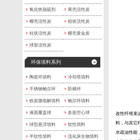
氧化铁脱硫剂
果壳活性炭
椰壳活性炭
粉状活性炭
柱状活性炭
椰壳黄金炭
球形活性炭
环保填料系列
陶瓷环填料
冷却塔填料
不锈钢鲍尔环
阶梯环
铁炭微电解填料
鲍尔环填料
液面覆盖球
多面空心球
改性纤维束
料，与其它
球型悬浮填料
软性填料
水疏油性能
半软性填料
流化床生物填料