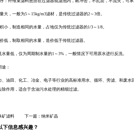
有序：纤维束滤料悬挂在过滤器或滤池内，耐冲击，不乱层，不流失，可
量大，一般为5～15kg/m3滤材，是传统过滤器的2～3倍。
积小，制造相同的水量，占地仅为传统过滤器的1/3～1/8。
造价低，制取相同的水量，造价低于传统过滤器。
洗耗水量低，仅为周期制水量的1～3%，一般情况下可用原水进行反洗。
用途：
力、油田、化工、冶金、电子等行业的高标准用水、循环、旁滤、和废水
去除作用，适合于含油污水处理的精细过滤。
铁矿滤料
下一篇：
纳米矿晶
以下信息感兴趣？