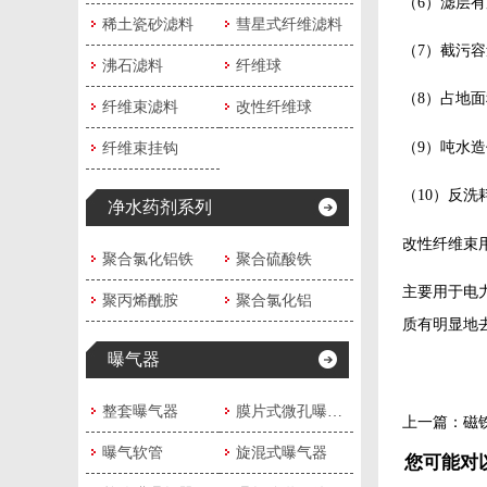
（6）滤层
稀土瓷砂滤料
彗星式纤维滤料
（7）截污容
沸石滤料
纤维球
（8）占地面
纤维束滤料
改性纤维球
（9）吨水
纤维束挂钩
（10）反
净水药剂系列
改性纤维束
聚合氯化铝铁
聚合硫酸铁
主要用于电
聚丙烯酰胺
聚合氯化铝
质有明显地
曝气器
整套曝气器
膜片式微孔曝气器
上一篇：
磁
曝气软管
旋混式曝气器
您可能对