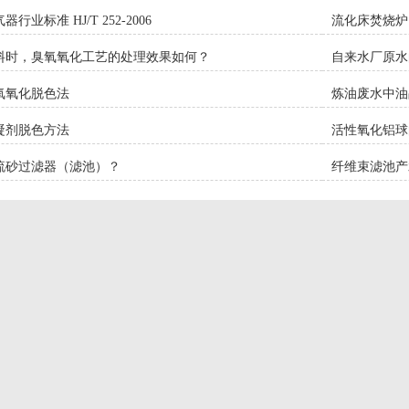
行业标准 HJ/T 252-2006
流化床焚烧炉
料时，臭氧氧化工艺的处理效果如何？
自来水厂原水
氧氧化脱色法
炼油废水中油
凝剂脱色方法
活性氧化铝球
流砂过滤器（滤池）？
纤维束滤池产