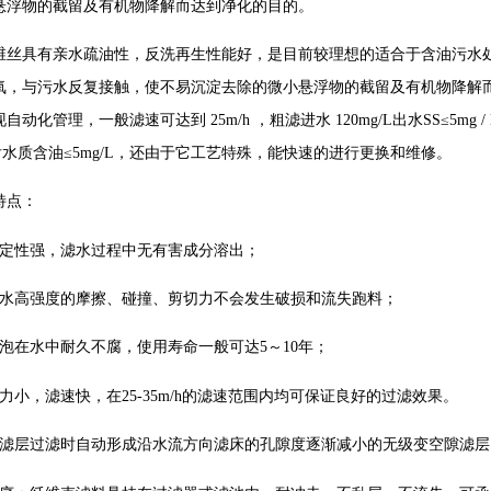
悬浮物的截留及有机物降解而达到净化的目的。
维丝具有亲水疏油性，反洗再生性能好，是目前较理想的适合于含油污水
氧，与污水反复接触，使不易沉淀去除的微小悬浮物的截留及有机物降解而达
动化管理，一般滤速可达到 25m/h ，粗滤进水 120mg/L出水SS≤5mg / L，
滤后水质含油≤5mg/L，还由于它工艺特殊，能快速的进行更换和维修。
特点：
稳定性强，滤水过程中无有害成分溶出；
气水高强度的摩擦、碰撞、剪切力不会发生破损和流失跑料；
浸泡在水中耐久不腐，使用寿命一般可达5～10年；
力小，滤速快，在25-35m/h的滤速范围内均可保证良好的过滤效果。
束滤层过滤时自动形成沿水流方向滤床的孔隙度逐渐减小的无级变空隙滤