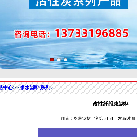
品中心
>>
净水滤料系列
>
改性纤维束滤料
作者：
奥林滤材
浏览
2168
发布时间 