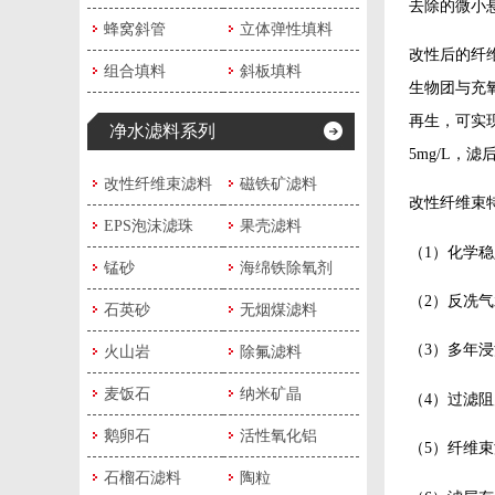
去除的微小
蜂窝斜管
立体弹性填料
改性后的纤
组合填料
斜板填料
生物团与充
再生，可实现自
净水滤料系列
5mg/L，
改性纤维束滤料
磁铁矿滤料
改性纤维束
EPS泡沫滤珠
果壳滤料
（1）化学
锰砂
海绵铁除氧剂
（2）反冼
石英砂
无烟煤滤料
（3）多年
火山岩
除氟滤料
麦饭石
纳米矿晶
（4）过滤阻
鹅卵石
活性氧化铝
（5）纤维
石榴石滤料
陶粒