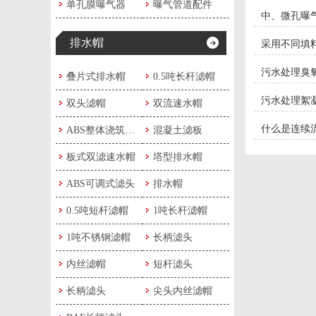
单孔膜曝气器
曝气管道配件
中、微孔曝气器
排水帽
采用不同填
污水处理臭
叠片式排水帽
0.5吨长杆滤帽
污水处理絮
双头滤帽
双流速水帽
什么是连续
ABS整体浇筑滤板
混凝土滤板
板式双滤速水帽
塔型排水帽
ABS可调式滤头
排水帽
0.5吨短杆滤帽
1吨长杆滤帽
1吨不锈钢滤帽
长柄滤头
内丝滤帽
短杆滤头
长柄滤头
尖头内丝滤帽