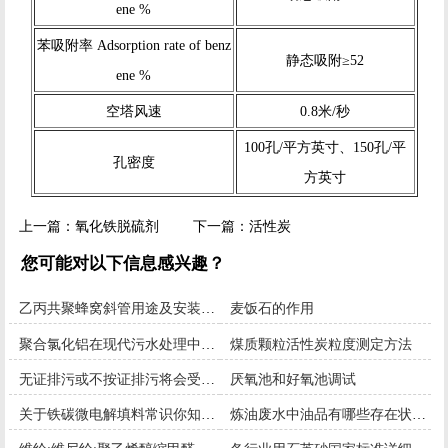
ene %
苯吸附率 Adsorption rate of benz
静态吸附≥52
ene %
空塔风速
0.8米/秒
100孔/平方英寸、150孔/平
孔密度
方英寸
上一篇：
氧化铁脱硫剂
下一篇：
活性炭
您可能对以下信息感兴趣？
乙丙共聚蜂窝斜管用途及安装工艺
麦饭石的作用
聚合氯化铝在现代污水处理中的应用
煤质颗粒活性炭粒度测定方法
无证排污或不按证排污将会受到哪些处罚？
厌氧池和好氧池调试
关于铁碳微电解填料常识你知道多少？
炼油废水中油品有哪些存在状态？